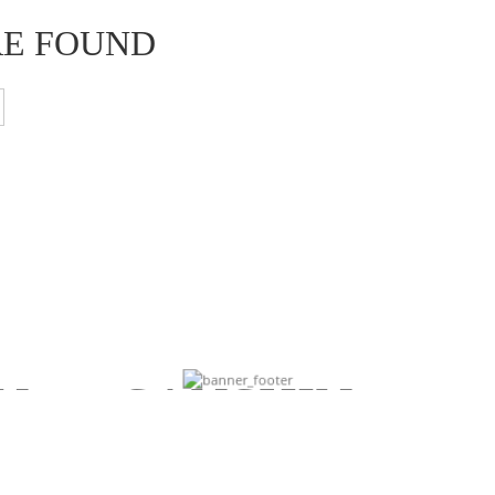
RE FOUND
Ke-jo-ya new
collection
N
SANSHIN
LS
IT`S ALL ABOUT THE DETAILS