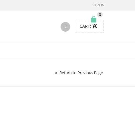
SIGN IN
0
CART:
¥
0
Return to Previous Page