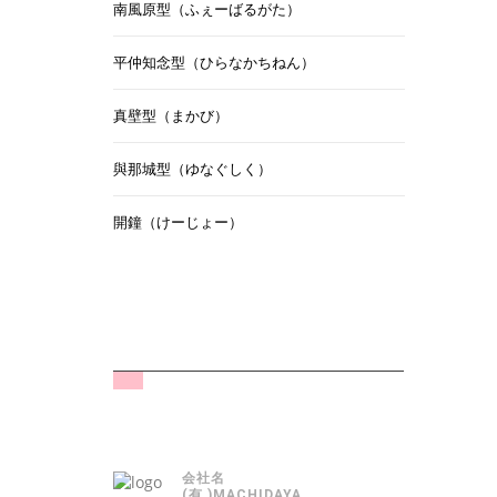
南風原型（ふぇーばるがた）
平仲知念型（ひらなかちねん）
真壁型（まかび）
與那城型（ゆなぐしく）
開鐘（けーじょー）
会社名
(有 )MACHIDAYA