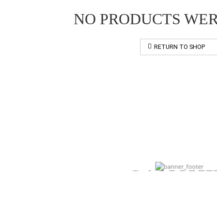
NO PRODUCTS WE
RETURN TO SHOP
Ke-jo-ya new
collection
SANSHI
IT`S ALL ABOUT THE DETAI