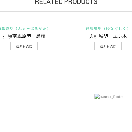
RELATED PRODUCTS
Quick View
Quick View
南風原型（ふぇーばるがた）
與那城型（ゆなぐしく）
拝領南風原型 黒檀
與那城型 ユシ木
続きを読む
続きを読む
Ke-jo-ya new
collection
SANSHI
IT`S ALL ABOUT THE DETAIL