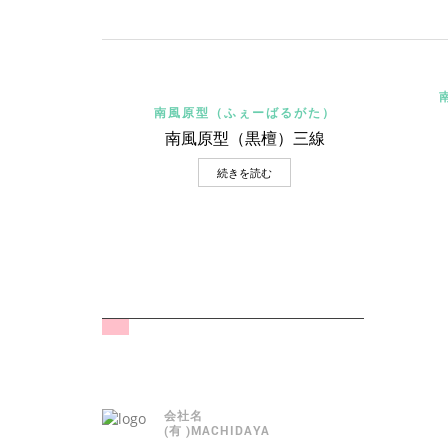
Quick View
南風原型（ふぇーばるがた）
南風原型（黒檀）三線
続きを読む
会社名
(有 )MACHIDAYA