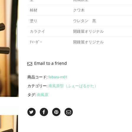
棹材
クワ木
塗り
ウレタン 黒
カラクイ
開鐘屋オリジナル
ﾃｨｰｶﾞｰ
開鐘屋オリジナル
Email to a friend
商品コード:
febaru-m01
カテゴリー:
南風原型（ふぇーばるがた）
タグ:
南風原